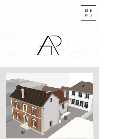
ME
NU