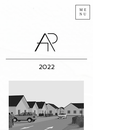
ME
NU
2022