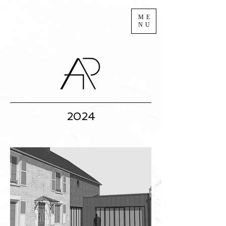
ME
NU
2024