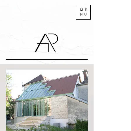
ME
NU