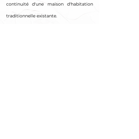
continuité d'une maison d'habitation
traditionnelle existante.
AUTRES RÉFÉRENCES
ARCHITECTES PIERSON
Mentions légales
© 2022 par
Sorbet Citron
Webdesign & Communication à Reims
.
SARL PIERSON ARCHITECTES -
Siret :
83865301200016
-
Capital social 5 000€ -
N° TVA FR14838653012
Numéro d'immatriculation au Registre National des
Architectes : S19857