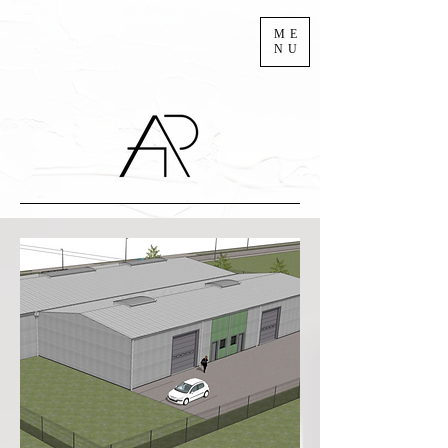
ME
NU