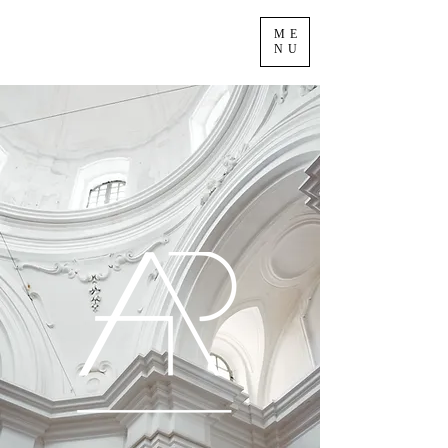
ME
NU